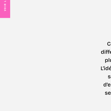
VOIR LE SITE
C
dif
pl
L’id
s
d’e
se