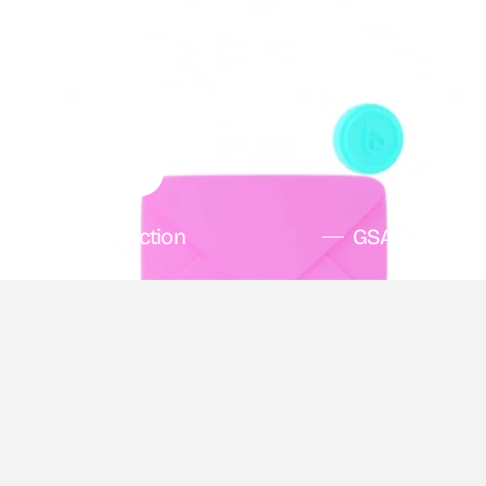
Home
023
Interaction
GSAP