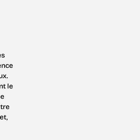
es
ence
ux.
nt le
ie
atre
et,